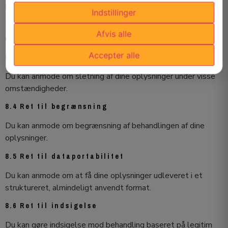
8.2 Ret til berigtigelse
Indstillinger
Du kan anmode om at få rettet forkerte eller ufuldstændige
Afvis alle
oplysninger.
Accepter alle
8.3 Ret til sletning
Du kan anmode om sletning af dine oplysninger under visse
omstændigheder.
8.4 Ret til begrænsning
Du kan anmode om begrænsning af behandlingen af dine
oplysninger.
8.5 Ret til dataportabilitet
Du kan anmode om at få dine oplysninger udleveret i et
struktureret, almindeligt anvendt format.
8.6 Ret til indsigelse
Du kan gøre indsigelse mod behandling baseret på legitim