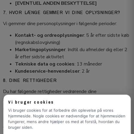
[EVENTUEL ANDEN BESKYTTELSE]
7. HVOR LÆNGE GEMMER VI DINE OPLYSNINGER?
Vi gemmer dine personoplysninger i følgende perioder:
Kontakt- og ordreoplysninger
: 5 år efter sidste køb
(regnskabslovgivning)
Marketingoplysninger
: Indtil du afmelder dig eller 2
år efter sidste aktivitet
Tekniske data og cookies
: 13 måneder
Kundeservice-henvendelser
: 2 år
8. DINE RETTIGHEDER
Du har følgende rettigheder vedrørende dine
personoplysninger:
Vi bruger cookies
8.1 Ret til indsigt
Vi bruger cookies for at forbedre din oplevelse på vores
hjemmeside. Nogle cookies er nødvendige for at hjemmesiden
Du kan anmode om oplysninger om, hvilke personoplysninger
fungerer, mens andre hjælper os med at forstå, hvordan du
vi behandler om dig.
bruger siden.