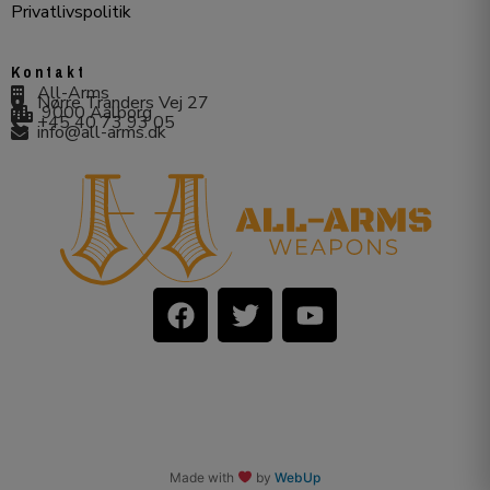
Privatlivspolitik
Kontakt
All-Arms
Nørre Tranders Vej 27
9000 Aalborg
+45 40 73 93 05
info@all-arms.dk
Made with
by
WebUp