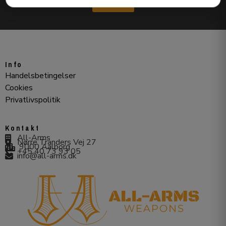
Send
Info
Handelsbetingelser
Cookies
Privatlivspolitik
Kontakt
All-Arms
Nørre Tranders Vej 27
9000 Aalborg
+45 40 73 93 05
info@all-arms.dk