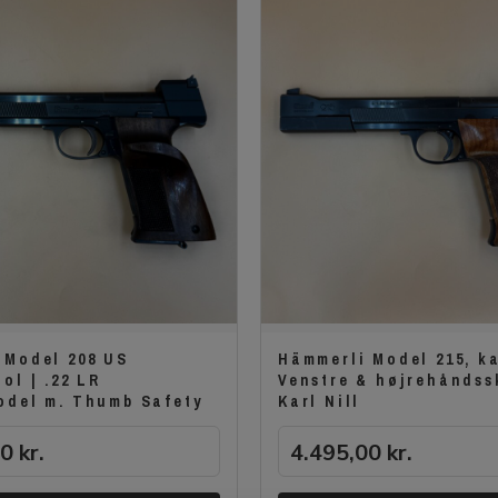
 Model 208 US
Hämmerli Model 215, kal
ol | .22 LR
Venstre & højrehåndss
odel m. Thumb Safety
Karl Nill
00
kr.
4.495,00
kr.