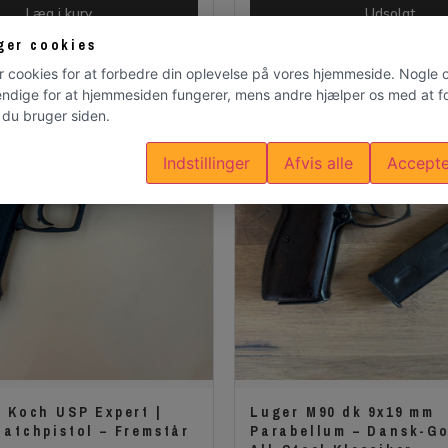
Læg i kurv
Udsolgt
ger cookies
r cookies for at forbedre din oplevelse på vores hjemmeside. Nogle 
ndige for at hjemmesiden fungerer, mens andre hjælper os med at fo
du bruger siden.
Indstillinger
Afvis alle
Accepte
& Koch USP Expert |
Luger M90 dk 9x19 mm
Matchpistol – Fremstår
Parabellum – Dansk-G