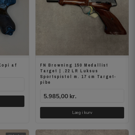
Kopi af
FN Browning 150 Medallist
Target | .22 LR Luksus
Sportspistol m. 17 cm Target-
pibe
5.985,00
kr.
Læg i kurv