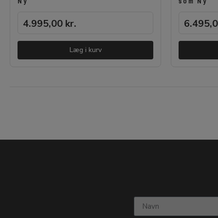
Ny
som Ny
4.995,00
kr.
6.495,
Læg i kurv