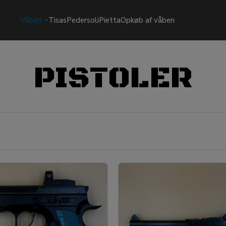
Våben
Tisas
Pedersoli
Pietta
Opkøb af våben
PISTOLER