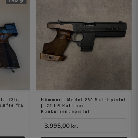
Udsolgt
. .22lr.
Hämmerli Model 280 Matchpistol
kæfte fra
| .22 LR Kulfiber
Konkurrencepistol
3.995,00
kr.