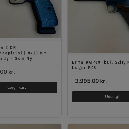
w 2 OR
ncepistol | 9x19 mm
eady – Som Ny
Erma KGP69, kal. 22lr, 
Luger P08
,00
kr.
3.995,00
kr.
Læg i kurv
Udsolgt