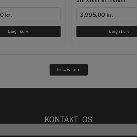
All-Steel Klassiker
00
kr.
3.995,00
kr.
Læg i kurv
Læg i kurv
Indlæs flere
KONTAKT OS