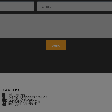
Send
Kontakt
All-Arms
Nørre Tranders Vej 27
9000 Aalborg
+45 40 73 93 05
info@all-arms.dk