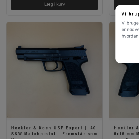
Læg i kurv
Vi bru
Vi bruge
er nødve
hvordan 
Heckler & Koch USP Expert | .40
Heckler 
S&W Matchpistol – Fremstår som
9x19 mm 