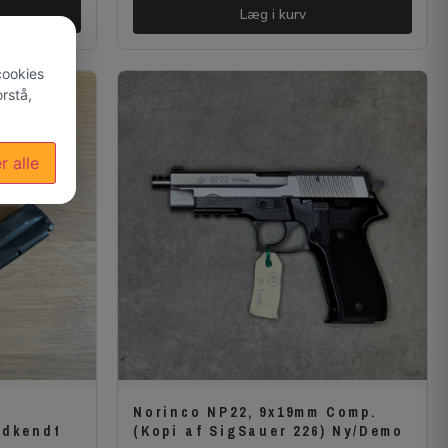
Læg i kurv
cookies
rstå,
r alle
Norinco NP22, 9x19mm Comp.
odkendt
(Kopi af SigSauer 226) Ny/Demo