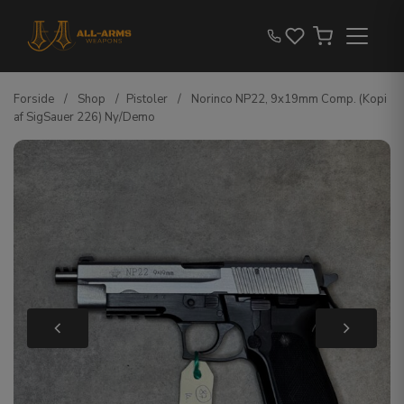
Forside
/
Shop
/
Pistoler
/
Norinco NP22, 9x19mm Comp. (Kopi
af SigSauer 226) Ny/Demo