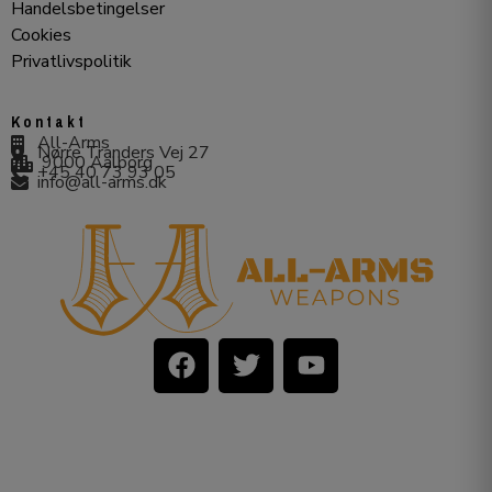
Handelsbetingelser
Cookies
Privatlivspolitik
Kontakt
All-Arms
Nørre Tranders Vej 27
9000 Aalborg
+45 40 73 93 05
info@all-arms.dk