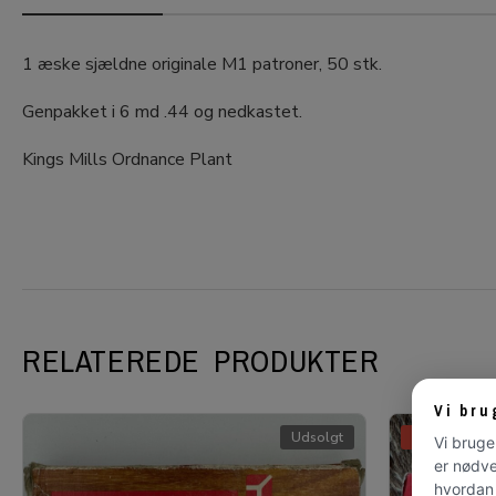
1 æske sjældne originale M1 patroner, 50 stk.
Genpakket i 6 md .44 og nedkastet.
Kings Mills Ordnance Plant
RELATEREDE PRODUKTER
Vi bru
Udsolgt
-51%
Vi bruge
er nødve
hvordan 