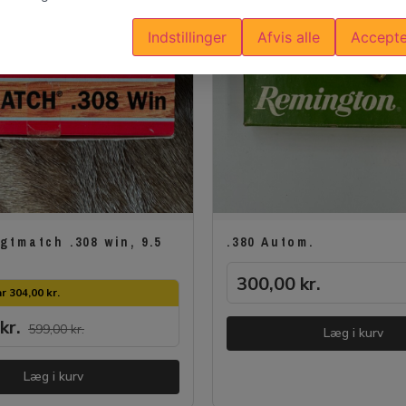
Indstillinger
Afvis alle
Accepte
tmatch .308 win, 9.5
.380 Autom.
300,00
kr.
r 304,00 kr.
kr.
599,00
kr.
Læg i kurv
Læg i kurv