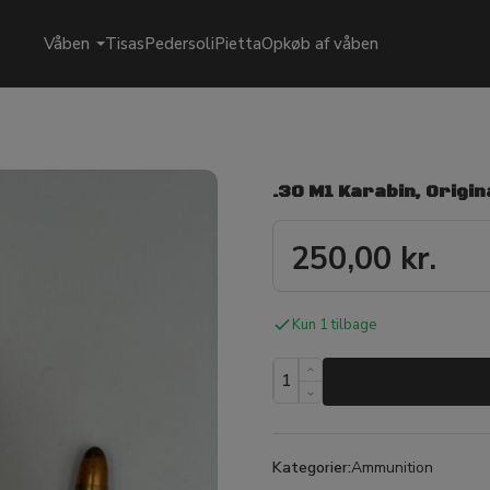
Våben
Tisas
Pedersoli
Pietta
Opkøb af våben
.30 M1 Karabin, Origina
250,00
kr.
Kun 1 tilbage
Kategorier:
Ammunition