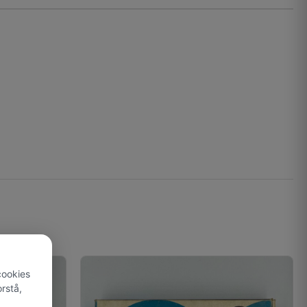
cookies
rstå,