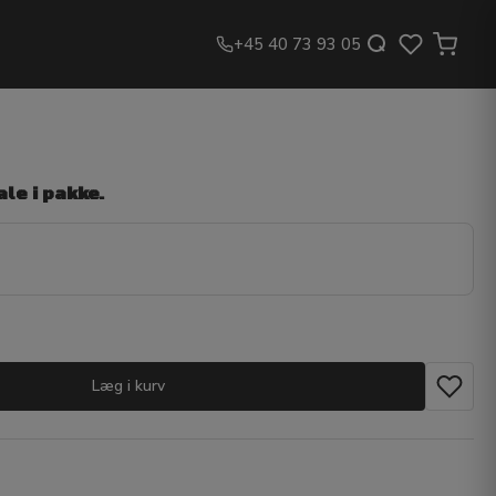
+45 40 73 93 05
le i pakke.
Læg i kurv