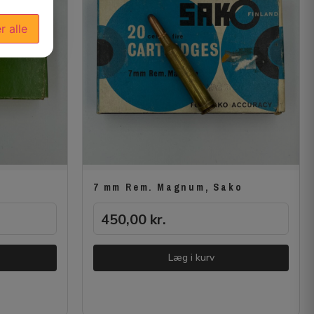
r alle
7 mm Rem. Magnum, Sako
450,00
kr.
Læg i kurv