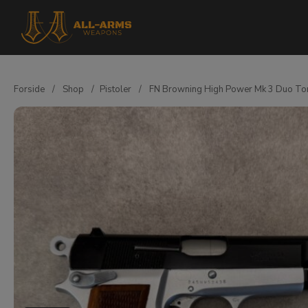
Forside
/
Shop
/
Pistoler
/
FN Browning High Power Mk 3 Duo To