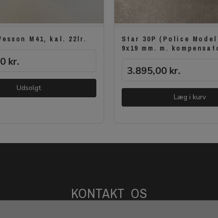
esson M41, kal. 22lr.
Star 30P (Police Model
9x19 mm. m. kompensat
00
kr.
3.895,00
kr.
Udsolgt
Læg i kurv
KONTAKT OS