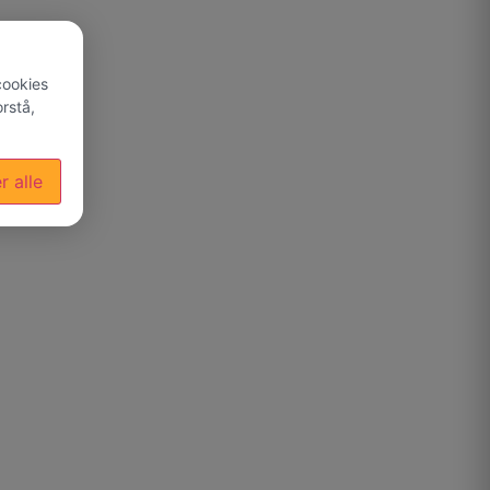
cookies
rstå,
r alle