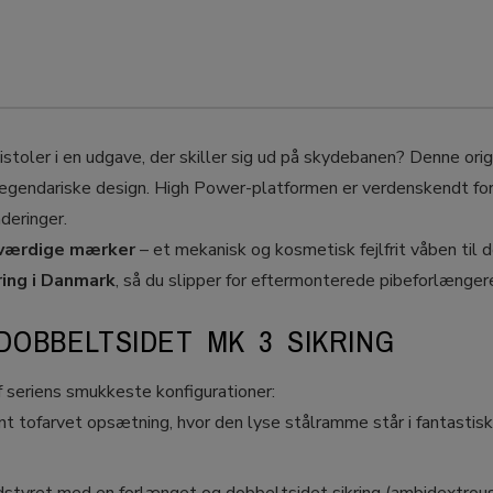
istoler i en udgave, der skiller sig ud på skydebanen? Denne ori
egendariske design. High Power-platformen er verdenskendt for 
deringer.
eværdige mærker
– et mekanisk og kosmetisk fejlfrit våben til
ring i Danmark
, så du slipper for eftermonterede pibeforlænger
DOBBELTSIDET MK 3 SIKRING
 seriens smukkeste konfigurationer:
t tofarvet opsætning, hvor den lyse stålramme står i fantastisk 