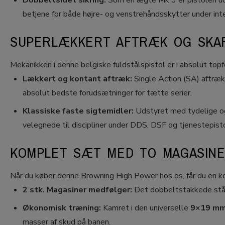
Dobbeltsidet sikring:
Som en ægte Mk 3 er pistolen uds
betjene for både højre- og venstrehåndsskytter under int
SUPERLÆKKERT AFTRÆK OG SKAR
Mekanikken i denne belgiske fuldstålspistol er i absolut top
Lækkert og kontant aftræk:
Single Action (SA) aftrækk
absolut bedste forudsætninger for tætte serier.
Klassiske faste sigtemidler:
Udstyret med tydelige og 
velegnede til discipliner under DDS, DSF og tjenestepist
KOMPLET SÆT MED TO MAGASINER
Når du køber denne Browning High Power hos os, får du en ko
2 stk. Magasiner medfølger:
Det dobbeltstakkede stålm
Økonomisk træning:
Kamret i den universelle
9×19 mm
masser af skud på banen.