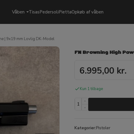
Våben
Tisas
Pedersoli
Pietta
Opkøb af våben
ne | 9x19 mm Lovlig DK-Model
FN Browning High Powe
6.995,00
kr.
Kun 1 tilbage
Kategorier:
Pistoler