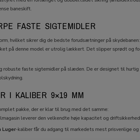
tyret med en forlænget og dobbeltsidet sikring (ambidextrous
ense baneskift.
PE FASTE SIGTEMIDLER
form, hvilket sikrer dig de bedste forudsætninger på skydebanen:
et på denne model er utrolig lækkert. Det slipper sprødt og for
robuste faste sigtemidler på slæden. De er designet til hurti
olskydning.
 I KALIBER 9×19 MM
mplet pakke, der er klar til brug med det samme:
agasin leverer den velkendte høje kapacitet og driftsikkerhed
 Luger
-kaliber får du adgang til markedets mest prisvenlige o