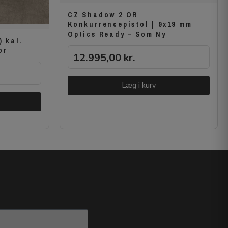
CZ Shadow 2 OR
Konkurrencepistol | 9x19 mm
Optics Ready – Som Ny
) kal.
or
12.995,00
kr.
Læg i kurv