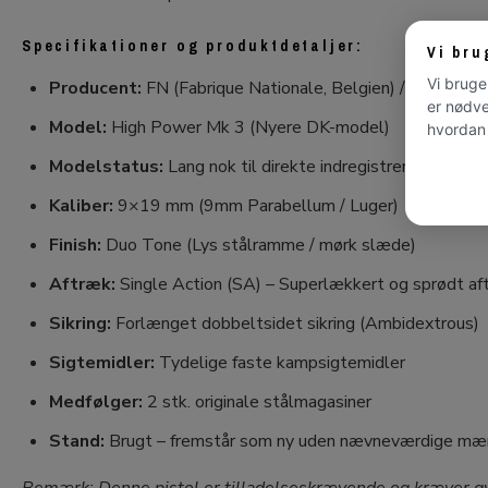
Specifikationer og produktdetaljer:
Vi bru
Vi bruge
Producent:
FN (Fabrique Nationale, Belgien) / Browning
er nødve
Model:
High Power Mk 3 (Nyere DK-model)
hvordan 
Modelstatus:
Lang nok til direkte indregistrering i Danm
Kaliber:
9×19 mm (9mm Parabellum / Luger)
Finish:
Duo Tone (Lys stålramme / mørk slæde)
Aftræk:
Single Action (SA) – Superlækkert og sprødt af
Sikring:
Forlænget dobbeltsidet sikring (Ambidextrous)
Sigtemidler:
Tydelige faste kampsigtemidler
Medfølger:
2 stk. originale stålmagasiner
Stand:
Brugt – fremstår som ny uden nævneværdige mæ