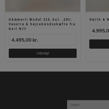
Hämmerli Model 215, kal. .22lr.
Smith & W
Venstre & højrehåndsskæfte fra
Karl Nill
4.995,
4.495,00
kr.
Udsolgt