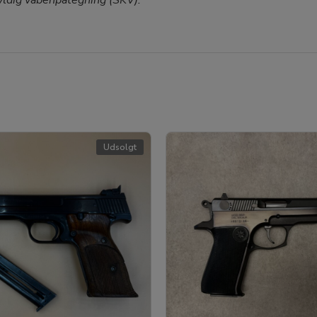
yldig våbenpåtegning (SKV).
Udsolgt