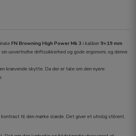
ginale
FN Browning High Power Mk 3
i kaliber
9×19 mm
sin uovertrufne driftssikkerhed og gode ergonomi, og denne
 den krævende skytte. Da der er tale om den nyere
e.
kontrast til den mørke slæde. Det giver et utrolig stilrent,