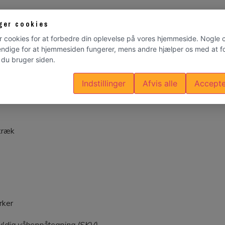
ger cookies
r cookies for at forbedre din oplevelse på vores hjemmeside. Nogle 
ndige for at hjemmesiden fungerer, mens andre hjælper os med at fo
du bruger siden.
ark
Indstillinger
Afvis alle
Accepte
træk
rker