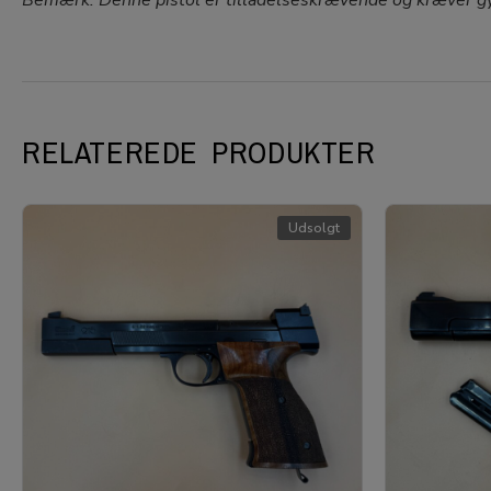
Bemærk: Denne pistol er tilladelseskrævende og kræver g
RELATEREDE PRODUKTER
Udsolgt