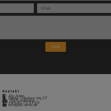
Send
Kontakt
All-Arms
Nørre Tranders Vej 27
9000 Aalborg
+45 40 73 93 05
info@all-arms.dk