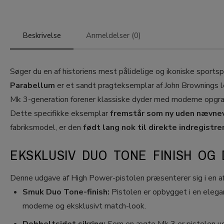
Beskrivelse
Anmeldelser (0)
Søger du en af historiens mest pålidelige og ikoniske sportsp
Parabellum
er et sandt pragteksemplar af John Brownings l
Mk 3-generation forener klassiske dyder med moderne opgra
Dette specifikke eksemplar
fremstår som ny uden nævn
fabriksmodel, er den
født lang nok til direkte indregistre
EKSKLUSIV DUO TONE FINISH OG 
Denne udgave af High Power-pistolen præsenterer sig i en af
Smuk Duo Tone-finish:
Pistolen er opbygget i en elegan
moderne og eksklusivt match-look.