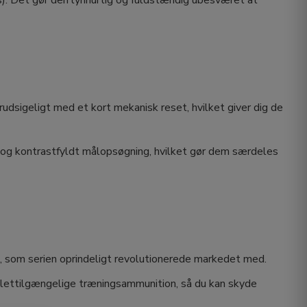
). Det gør den lynhurtig og fuldstændig ubesværet at
udsigeligt med et kort mekanisk reset, hvilket giver dig de
g og kontrastfyldt målopsøgning, hvilket gør dem særdeles
, som serien oprindeligt revolutionerede markedet med.
g lettilgængelige træningsammunition, så du kan skyde