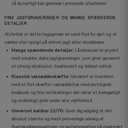
så du hurtigt kan genlade i pressede situationer.
FINE JAGTGRAVERINGER OG MANGE SPÆNDENDE
DETALJER
Æstetisk er dette haglgevær en sand fryd for øjet og vil
vække stor opsigt på enhver jagt eller skydebane:
Mange spændende detaljer:
Låsekassen er prydet
med smukke, dybe jagtgraveringer, som giver geværet
et utrolig eksklusivt, traditionelt og tidløst udtryk.
Klassisk valnøddeskæfte:
Geværet er monteret
med et flot skæfte i valnøddetræ med pistolgreb,
kindpude og fine netskæringer der sikrer et behageligt
og urokkeligt greb under alle vejrforhold.
Universel kaliber 12/70:
Giver dig adgang til det
absolut største og mest prisvenlige udvalg af
flugtskydningspatroner og jagtammunition på markedet.