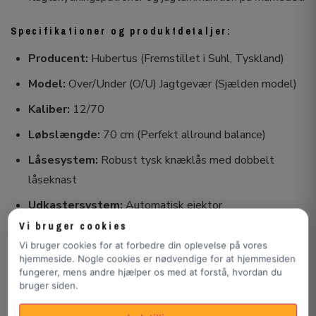
Specifikationer og produktdetaljer:
Producent:
Hubertus (Fremstillet i Suhl, Tyskland)
Model:
Over/Under (O/U) Jagtgevær (Sjælden model)
Kaliber:
12/70
Løbslængde:
70 cm (Perfekt allround balance)
Låsesystem:
Robust tysk knæklås med dobbelt
låseknast
Udkastersystem:
Automatisk ejektor
Vi bruger cookies
Finish:
Blånerede løb med rigt graveret lys låsekasse
Vi bruger cookies for at forbedre din oplevelse på vores
Skæfte:
Valnøddetræ med pistolgreb, kindpude og
hjemmeside. Nogle cookies er nødvendige for at hjemmesiden
fungerer, mens andre hjælper os med at forstå, hvordan du
netskæringer
bruger siden.
Stand:
Brugt – flot og velholdt stand med mindre