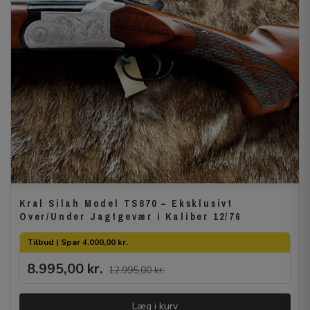
Kral Silah Model TS870 – Eksklusivt
Over/Under Jagtgevær i Kaliber 12/76
Tilbud | Spar 4.000,00 kr.
8.995,00
kr.
12.995,00
kr.
Læg i kurv