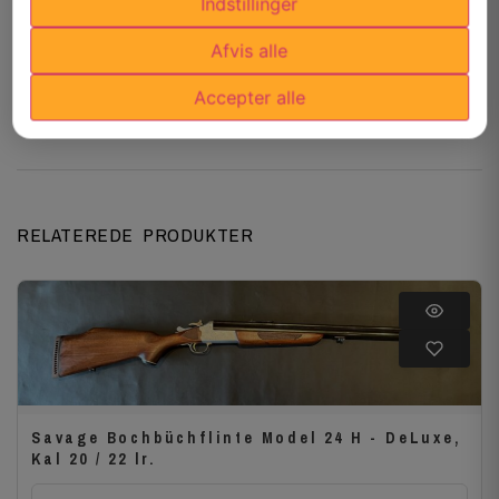
Indstillinger
brugsspor
Afvis alle
Bemærk: Dette haglgevær er tilladelseskrævende og
kræver gyldigt dansk jagttegn samt våbenregistrering.
Accepter alle
RELATEREDE PRODUKTER
Savage Bochbüchflinte Model 24 H - DeLuxe,
Kal 20 / 22 lr.