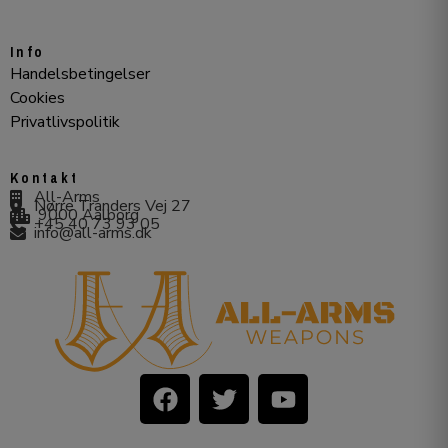
Info
Handelsbetingelser
Cookies
Privatlivspolitik
Kontakt
All-Arms
Nørre Tranders Vej 27
9000 Aalborg
+45 40 73 93 05
info@all-arms.dk