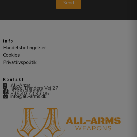
Send
Info
Handelsbetingelser
Cookies
Privatlivspolitik
Kontakt
All-Arms
Nørre Tranders Vej 27
9000 Aalborg
+45 40 73 93 05
info@all-arms.dk