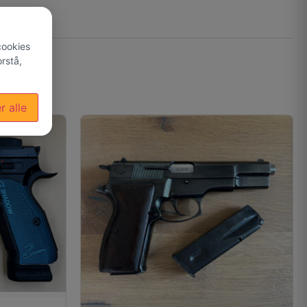
cookies
rstå,
r alle