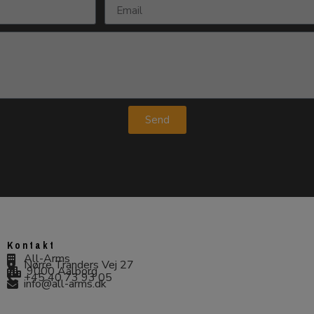
Send
Kontakt
All-Arms
Nørre Tranders Vej 27
9000 Aalborg
+45 40 73 93 05
info@all-arms.dk