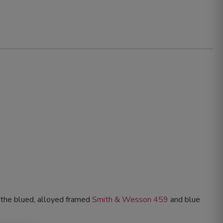
f the blued, alloyed framed
Smith & Wesson 459
and blue