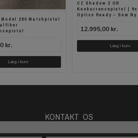
CZ Shadow 2 OR
Konkurrencepistol | 9
Optics Ready – Som Ny
 Model 280 Matchpistol
Kulfiber
12.995,00
kr.
ncepistol
00
kr.
Læg i kurv
Læg i kurv
KONTAKT OS