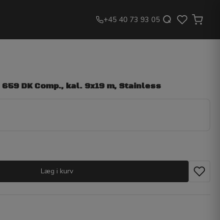
+45 40 73 93 05
659 DK Comp., kal. 9x19 m, Stainless
Læg i kurv