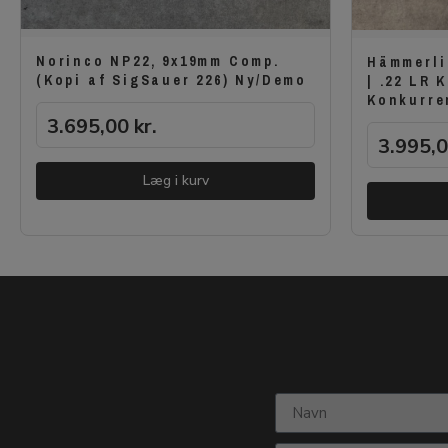
Norinco NP22, 9x19mm Comp.
Hämmerli
(Kopi af SigSauer 226) Ny/Demo
| .22 LR 
Konkurre
3.695,00
kr.
3.995,
Læg i kurv