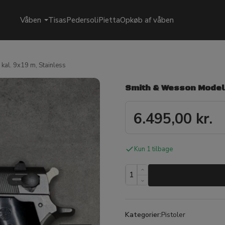
Våben
Tisas
Pedersoli
Pietta
Opkøb af våben
al. 9x19 m, Stainless
Smith & Wesson Model 
6.495,00
kr.
Kun 1 tilbage
Kategorier:
Pistoler