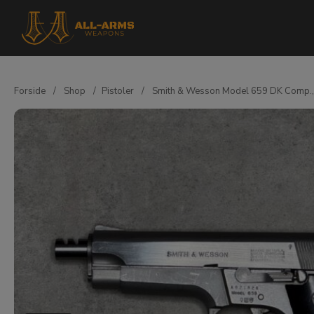
Forside
/
Shop
/
Pistoler
/
Smith & Wesson Model 659 DK Comp., k