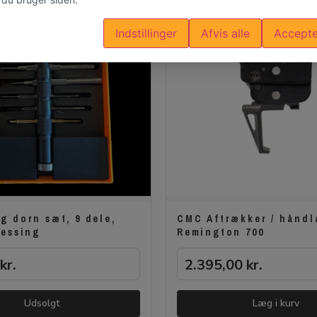
Indstillinger
Afvis alle
Accepte
g dorn sæt, 9 dele,
CMC Aftrækker / håndla
Messing
Remington 700
kr.
2.395,00
kr.
Udsolgt
Læg i kurv