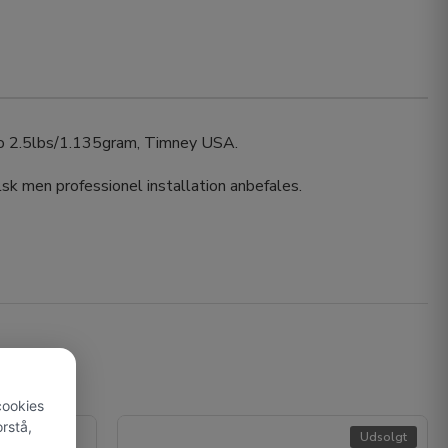
 to 2.5lbs/1.135gram, Timney USA.
lsk men professionel installation anbefales.
cookies
rstå,
Udsolgt