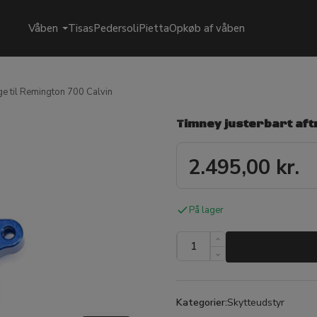
Våben
Tisas
Pedersoli
Pietta
Opkøb af våben
ge til Remington 700 Calvin
Timney justerbart aft
2.495,00
kr.
På lager
Kategorier:
Skytteudstyr