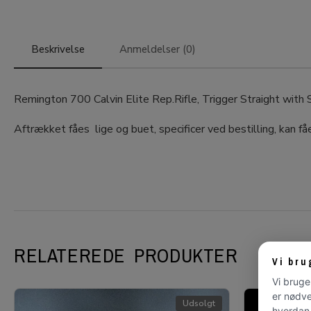
Beskrivelse
Anmeldelser (0)
Remington 700 Calvin Elite Rep.Rifle, Trigger Straight wi
Aftrækket fåes lige og buet, specificer ved bestilling, kan f
RELATEREDE PRODUKTER
Vi bru
Vi bruge
er nødve
Udsolgt
hvordan 