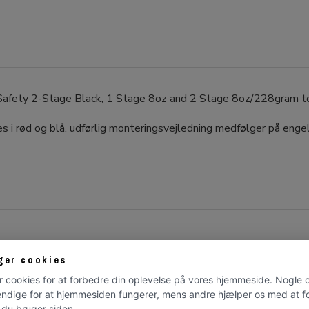
th Safety 2-Stage Black, 1 Stage 8oz and 2 Stage 8oz/228gram
åes i rød og blå. udførlig monteringsvejledning medfølger på enge
ger cookies
r cookies for at forbedre din oplevelse på vores hjemmeside. Nogle 
ndige for at hjemmesiden fungerer, mens andre hjælper os med at fo
Udsolgt
du bruger siden.