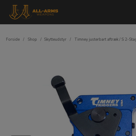
Forside
/
Shop
/
Skytteudstyr
/
Timney justerbart aftræk / S 2-Sta