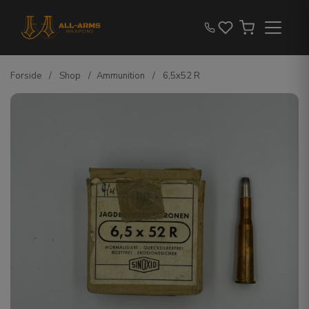
Forside
/
Shop
/
Ammunition
/
6,5x52 R