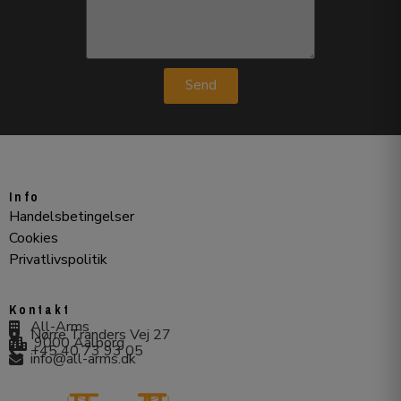
Send
Info
Handelsbetingelser
Cookies
Privatlivspolitik
Kontakt
All-Arms
Nørre Tranders Vej 27
9000 Aalborg
+45 40 73 93 05
info@all-arms.dk