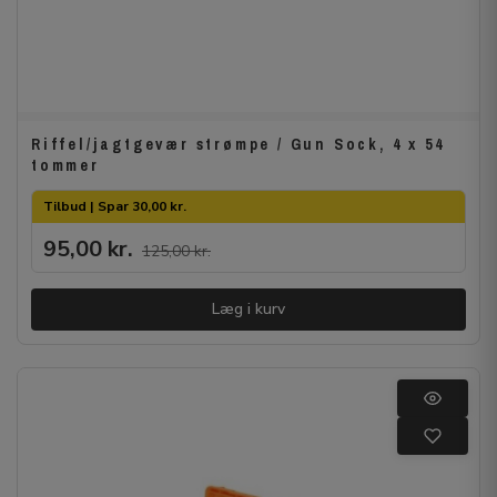
Riffel/jagtgevær strømpe / Gun Sock, 4 x 54
tommer
Tilbud | Spar 30,00 kr.
95,00
kr.
125,00
kr.
Læg i kurv