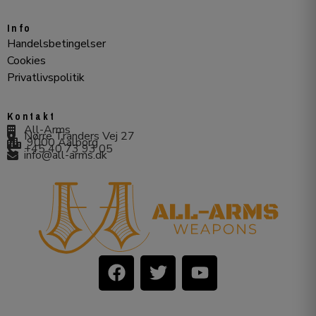
Info
Handelsbetingelser
Cookies
Privatlivspolitik
Kontakt
All-Arms
Nørre Tranders Vej 27
9000 Aalborg
+45 40 73 93 05
info@all-arms.dk